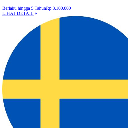
Berlaku hingga
5
Tahun
Rp 3.100.000
LIHAT DETAIL