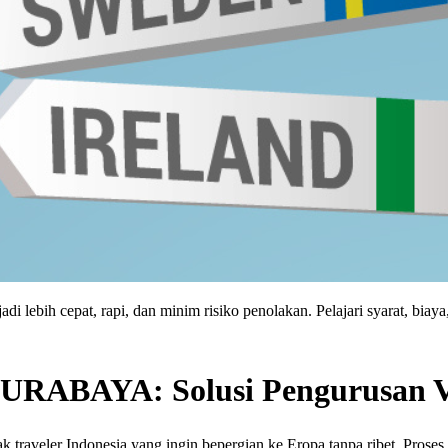
lebih cepat, rapi, dan minim risiko penolakan. Pelajari syarat, biaya
SURABAYA: Solusi Pengurusan V
ak traveler Indonesia yang ingin bepergian ke Eropa tanpa ribet. Proses