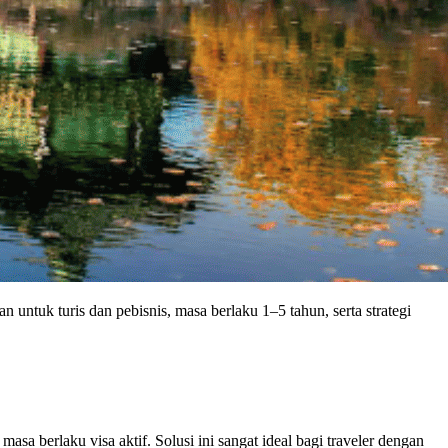
 untuk turis dan pebisnis, masa berlaku 1–5 tahun, serta strategi
a berlaku visa aktif. Solusi ini sangat ideal bagi traveler dengan