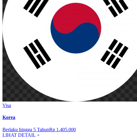
Visa
Korea
Berlaku hingga
5
Tahun
Rp 1.405.000
LIHAT DETAIL