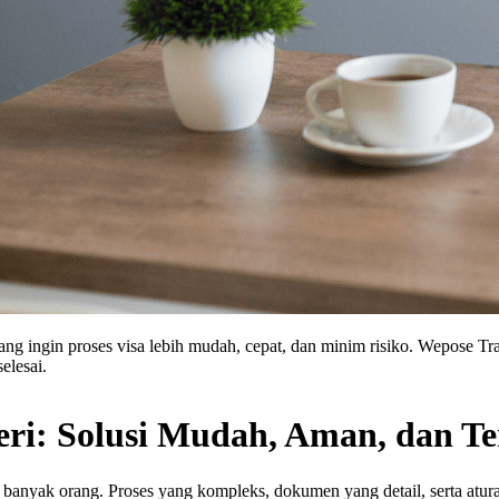
r yang ingin proses visa lebih mudah, cepat, dan minim risiko. Wepose
elesai.
eri: Solusi Mudah, Aman, dan T
gi banyak orang. Proses yang kompleks, dokumen yang detail, serta atu