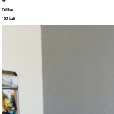
Dilihat
182
kali