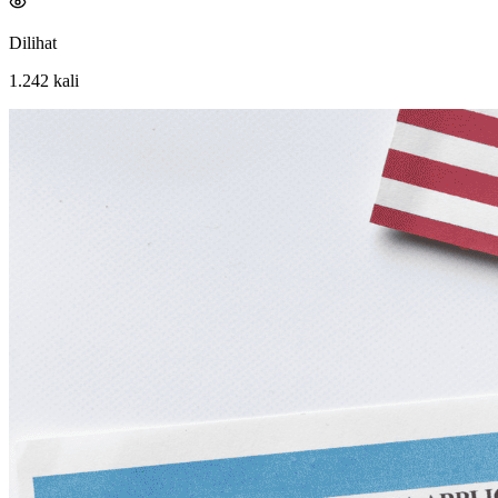
Dilihat
1.242
kali